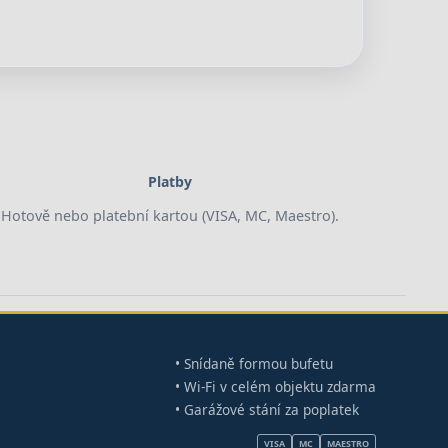
Platby
Hotově nebo platební kartou (VISA, MC, Maestro).
• Snídaně formou bufetu
• Wi-Fi v celém objektu zdarma
• Garážové stání za poplatek
VISA
MC
MAESTRO