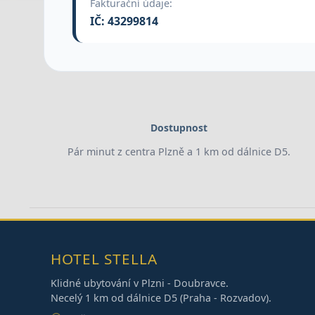
Fakturační údaje:
IČ: 43299814
Dostupnost
Pár minut z centra Plzně a 1 km od dálnice D5.
HOTEL STELLA
Klidné ubytování v Plzni - Doubravce.
Necelý 1 km od dálnice D5 (Praha - Rozvadov).